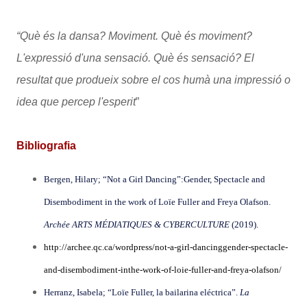
“Què és la dansa? Moviment. Què és moviment?
L'expressió d'una sensació. Què és sensació? El
resultat que produeix sobre el cos humà una impressió o
idea que percep l'esperit
”
Bibliografia
Bergen, Hilary; “Not a Girl Dancing”:Gender, Spectacle and
Disembodiment in the work of Loïe Fuller and Freya Olafson.
Archée ARTS MÉDIATIQUES & CYBERCULTURE
(2019).
http://archee.qc.ca/wordpress/not-a-girl-dancinggender-spectacle-
and-disembodiment-inthe-work-of-loie-fuller-and-freya-olafson/
Herranz, Isabela; “Loïe Fuller, la bailarina eléctrica”.
La