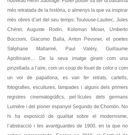
nouveau Henri Sauvage. Fuller potser va ser la ballarina
més retratada de la història, o almenys la que va inspirar
més obres d’art del seu temps: Toulouse-Lautrec, Jules
Chéret, Auguste Rodin, Koloman Moser, Umberto
Boccioni, Giacomo Balla, Anton Pevsner, el poetes
Stéphane Mallarmé, Paul Valéry, Guillaume
Apollinaire… De la seva imatge girant com una
pinzellada a l’aire, com un coup de fouet de color o com
un vol de papallona, es van fer retrats, cartells,
fotografies, escultures, làmpades i alguns dels primers
registres cinematogràfics, pel·lícules dels germans
Lumière i del pioner espanyol Segundo de Chomón. No
hi ha exposició de qualitat sobre el modernisme,
l’abstracció i les avantguardes de 1900, en la que no