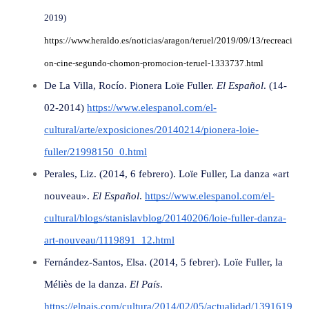
2019)
https://www.heraldo.es/noticias/aragon/teruel/2019/09/13/recreaci
on-cine-segundo-chomon-promocion-teruel-1333737.html
De La Villa, Rocío. Pionera Loïe Fuller.
El Español
. (14-
02-2014)
https://www.elespanol.com/el-
cultural/arte/exposiciones/20140214/pionera-loie-
fuller/21998150_0.html
Perales, Liz. (2014, 6 febrero). Loïe Fuller, La danza «art
nouveau».
El Español
.
https://www.elespanol.com/el-
cultural/blogs/stanislavblog/20140206/loie-fuller-danza-
art-nouveau/1119891_12.html
Fernández-Santos, Elsa. (2014, 5 febrer). Loïe Fuller, la
Méliès de la danza.
El País
.
https://elpais.com/cultura/2014/02/05/actualidad/1391619