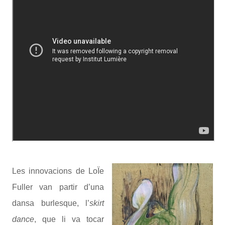
Les innovacions de LoÏe
Fuller van partir d’una
dansa burlesque, l’
skirt
dance
, que li va tocar