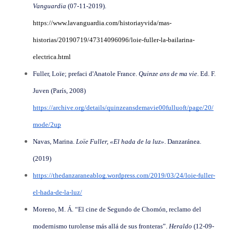
Vanguardia
(07-11-2019).
https://www.lavanguardia.com/historiayvida/mas-
historias/20190719/47314096096/loie-fuller-la-bailarina-
electrica.html
Fuller, Loïe; prefaci d'Anatole France.
Quinze ans de ma vie
. Ed. F.
Juven (París, 2008)
https://archive.org/details/quinzeansdemavie00fulluoft/page/20/
mode/2up
Navas, Marina.
Loïe Fuller, «El hada de la luz»
. Danzaránea.
(2019)
https://thedanzaraneablog.wordpress.com/2019/03/24/loie-fuller-
el-hada-de-la-luz/
Moreno, M. Á. “El cine de Segundo de Chomón, reclamo del
modernismo turolense más allá de sus fronteras”.
Heraldo
(12-09-