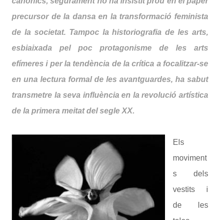
canònics, segurament no ha insistit prou en el paper
precursor de la dansa en la transformació feminista
de la societat. Tampoc la historiografia de les arts,
esbiaixada pel poc protagonisme de les arts
efímeres i per la tendència de la crítica a focalitzar-se
en una lectura formal de les avantguardes, ha sabut
transmetre la seva influència en la revolució artística
de la primera meitat del segle XX.
Els
moviment
s dels
vestits i
de les