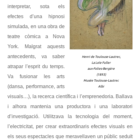
interpretar, sota els
efectes d’una hipnosi
simulada, en una obra de
teatre còmica a Nova
York. Malgrat aquests
antecedents, va saber
Henri de Toulouse-Lautrec,
La Loïe Fuller
atrapar l’esprit du temps.
aux-Folies-Bergère
(1893)
Va fusionar les arts
Musée Toulouse-Lautrec
(dansa, performance, arts
Albi
visuals…), la recerca científica i l’emprenedoria. Ballava
i alhora mantenia una productora i una laboratori
d’investigació. Utilitzava la tecnologia del moment,
l’electricitat, per crear extraordinaris efectes visuals en
els seus espectacles que meravellaven un públic seduït