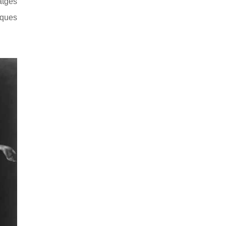
atges
iques