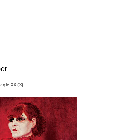
Salta al contingut principal
er
segle XX (X)