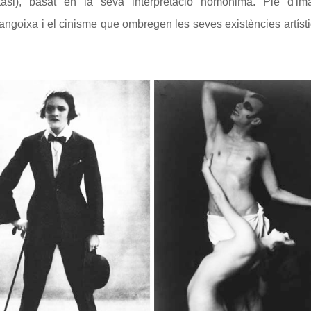
asi), basat en la seva interpretació homònima. Ple d'im
 l'angoixa i el cinisme que ombregen les seves existències artíst