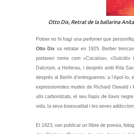
Otto Dix,
Retrat de la ballarina Ani
Potser no hi hagi una perfomer que personifiq
Otto Dix
va retratar en 1925. Berber trenc
portaven noms com «Cocaïna», «Suïcidi» i
Dalcroze, a Hellerau, i després amb Rita Sac
després al Berlín d’entreguerres: a l'Apol·lo,
expressionistes mudes de Richard Oswald i F
ulls carbonitzats, el seu llapis de llavis negr
vida, la seva bisexualitat i les seves addiccion
El 1923, van publicar un llibre de poesia, fot