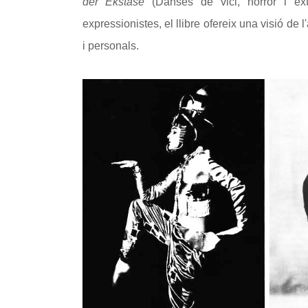
der Ekstase
(Danses de vici, horror i èxt
expressionistes, el llibre ofereix una visió de
i personals.