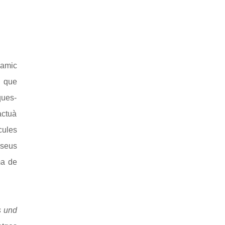
 amic
s que
ques-
actuà
cules
 seus
ma de
s und