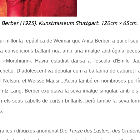
ta Berber
(1925). Kunstmuseum Stuttgart. 120cm × 65cm.
ui millor la república de Weimar que Anita Berber, a qui el seu
ava convencions ballant nua amb una imatge andrógina pece
 «Morphium». Havia estudiat dansa a l'escola d'Émile Ja
chetto. D’adolescent va debutar com a ballarina de cabaret i 
 el Nelson, el Weisse Mausi... Actriu també en nombroses pel·lí
ritz Lang, Berber explotava la seva imatge singular, amb els
e i els seus cabells de curts i brillants, però també la seva for
s.
ografies i dibuixos anomenat
Die Tänze des Lasters, des Grauen