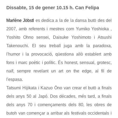
Dissabte, 15 de gener 10.15 h. Can Felipa
Marlène Jöbstl
es dedica a la de la dansa butō des del
2007, amb referents i mestres com Yumiko Yoshioka ,
Yoshito Ohno sensei, Daisuke Yoshimoto i Atsushi
Takenouchi. El seu treball juga amb la paradoxa,
l'humor i la provocació, qüestiona allò establert amb
fons i marc poètic i polític. És honest, sensual, grotesc,
naïf, sempre revelant un art on the edge, al fil de
l'espasa.
Tatsumi Hijikata i Kazuo Ōno van crear el butō a finals
dels anys 50 al Japó. Dos décades, més tard, a finals
dels anys 70 i començaments dels 80, les obres de
butoh van començar a arribar als festivals occidentals i