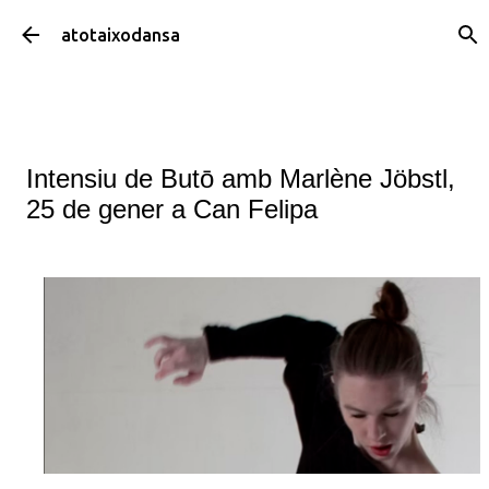
Salta al contingut principal
atotaixodansa
Intensiu de Butō amb Marlène Jöbstl,
25 de gener a Can Felipa